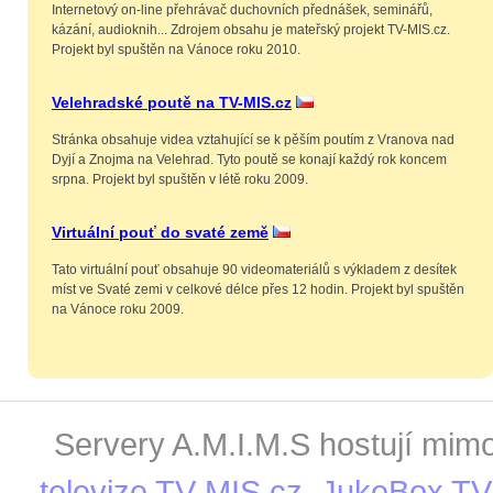
Internetový on-line přehrávač duchovních přednášek, seminářů,
kázání, audioknih... Zdrojem obsahu je mateřský projekt TV-MIS.cz.
Projekt byl spuštěn na Vánoce roku 2010.
Velehradské poutě na TV-MIS.cz
Stránka obsahuje videa vztahující se k pěším poutím z Vranova nad
Dyjí a Znojma na Velehrad. Tyto poutě se konají každý rok koncem
srpna. Projekt byl spuštěn v létě roku 2009.
Virtuální pouť do svaté země
Tato virtuální pouť obsahuje 90 videomateriálů s výkladem z desítek
míst ve Svaté zemi v celkové délce přes 12 hodin. Projekt byl spuštěn
na Vánoce roku 2009.
Servery A.M.I.M.S hostují mimo
televize TV-MIS.cz
,
JukeBox TV