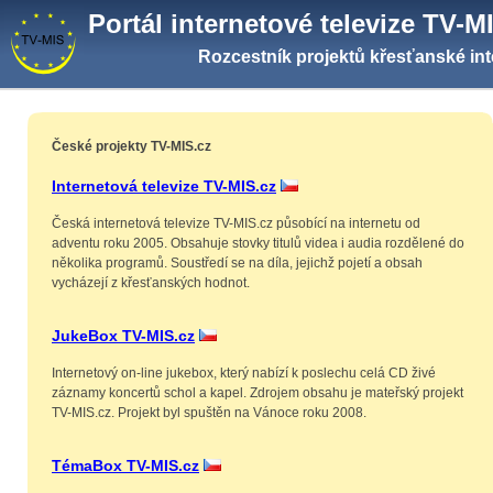
Portál internetové televize TV-M
Rozcestník projektů křesťanské int
České projekty TV-MIS.cz
Internetová televize TV-MIS.cz
Česká internetová televize TV-MIS.cz působící na internetu od
adventu roku 2005. Obsahuje stovky titulů videa i audia rozdělené do
několika programů. Soustředí se na díla, jejichž pojetí a obsah
vycházejí z křesťanských hodnot.
JukeBox TV-MIS.cz
Internetový on-line jukebox, který nabízí k poslechu celá CD živé
záznamy koncertů schol a kapel. Zdrojem obsahu je mateřský projekt
TV-MIS.cz. Projekt byl spuštěn na Vánoce roku 2008.
TémaBox TV-MIS.cz