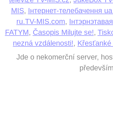
MIS
,
Інтернет-телебачення u
ru.TV-MIS.com
,
Інтэрнэтавая
FATYM
,
Časopis Milujte se!
,
Tisk
nezná vzdálenosti!
,
Křesťanké 
Jde o nekomerční server, hos
především